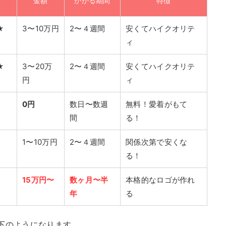
金額
かかる期間
特徴
★
3〜10万円
2〜４週間
安くてハイクオリテ
ィ
★
3〜20万
2〜４週間
安くてハイクオリテ
円
ィ
0円
数日〜数週
無料！愛着がもて
間
る！
1〜10万円
2〜４週間
関係次第で安くな
る！
15万円〜
数ヶ月〜半
本格的なロゴが作れ
年
る
下のようになります。