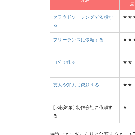
方法
度
クラウドソーシングで依頼す
★★
る
フリーランスに依頼する
★★
自分で作る
★★
友人や知人に依頼する
★★
[比較対象] 制作会社に依頼す
★
る
特徴ごとにざっくりと分類すると、以